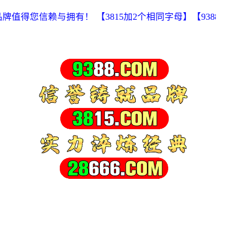
您信赖与拥有！ 【3815加2个相同字母】【9388加2个相同字母】都是